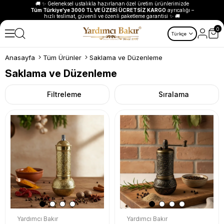
🚚
✨
Geleneksel ustalıkla hazırlanan özel üretim ürünlerimizde
Tüm Türkiye'ye 3000 TL VE ÜZERİ ÜCRETSİZ KARGO
ayrıcalığı –
hızlı teslimat, güvenli ve özenli paketleme garantisi
✨
🚚
0
Türkçe
Anasayfa
Tüm Ürünler
Saklama ve Düzenleme
Saklama ve Düzenleme
Filtreleme
Sıralama
Yardımcı Bakır
Yardımcı Bakır