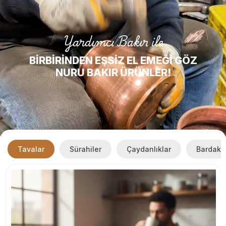
Yardımcı Bakır ile
BİRBİRİNDEN EŞSİZ EL EMEĞİ GÖZ
NURU BAKIR ÜRÜNLER!
Tavalar
Sürahiler
Çaydanlıklar
Bardakl