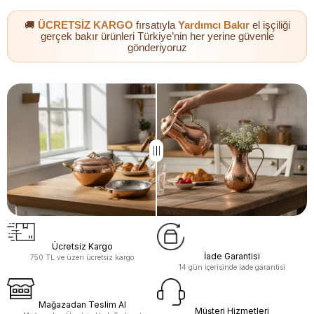
🚚
ÜCRETSİZ KARGO
fırsatıyla
Yardımcı Bakır
el işçiliği
gerçek bakır ürünleri Türkiye’nin her yerine güvenle
gönderiyoruz
Ücretsiz Kargo
İade Garantisi
750 TL ve üzeri ücretsiz kargo
14 gün içerisinde iade garantisi
Yardımcı Bakır
Yardımcı Bakır
Yardımcı Bakır
Yardımcı Bakır
Yardımcı Bakır
Mağazadan Teslim Al
Müşteri Hizmetleri
Bakır Mine İşleme Dik Sürahi
Bakır Erzincan Mine İşlemeli Jumbo Çaydanlık
Copper Scottish Cup
Bakır 3'lü Tombik Cezve
Copper Pyramid Flask