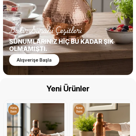
Bakır Sürahi Çeşitleri
SUNUMLARINIZ HİÇ BU KADAR ŞIK
OLMAMIŞTI.
Alışverişe Başla
Yeni Ürünler
New
New
Item
Item