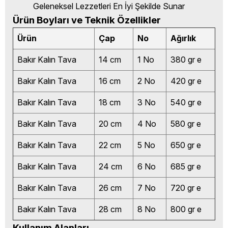
Geleneksel Lezzetleri En İyi Şekilde Sunar
Ürün Boyları ve Teknik Özellikler
Ürün
Çap
No
Ağırlık
Bakır Kalın Tava
14 cm
1 No
380 gr e
Bakır Kalın Tava
16 cm
2 No
420 gr e
Bakır Kalın Tava
18 cm
3 No
540 gr e
Bakır Kalın Tava
20 cm
4 No
580 gr e
Bakır Kalın Tava
22 cm
5 No
650 gr e
Bakır Kalın Tava
24 cm
6 No
685 gr e
Bakır Kalın Tava
26 cm
7 No
720 gr e
Bakır Kalın Tava
28 cm
8 No
800 gr e
Kullanım Alanları