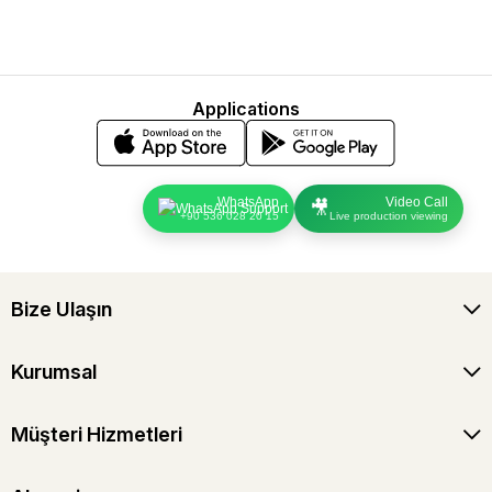
Applications
WhatsApp
Video Call
🎥
+90 536 028 20 15
Live production viewing
Bize Ulaşın
Kurumsal
Müşteri Hizmetleri