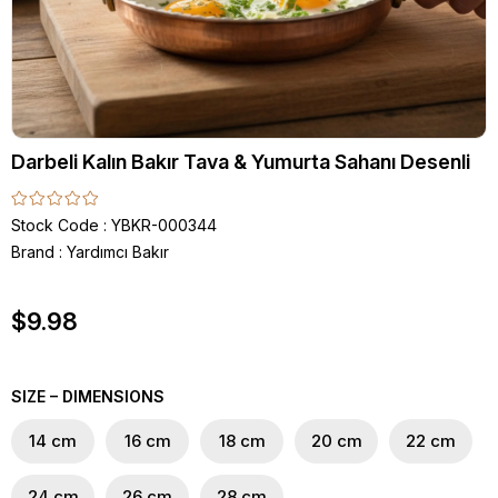
Darbeli Kalın Bakır Tava & Yumurta Sahanı Desenli
Stock Code
YBKR-000344
Brand
:
Yardımcı Bakır
$9.98
SIZE – DIMENSIONS
14 cm
16 cm
18 cm
20 cm
22 cm
24 cm
26 cm
28 cm