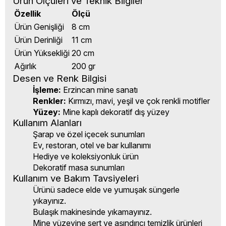
Ürün Ölçüleri ve Teknik Bilgiler
Özellik
Ölçü
Ürün Genişliği
8 cm
Ürün Derinliği
11 cm
Ürün Yüksekliği
20 cm
Ağırlık
200 gr
Desen ve Renk Bilgisi
İşleme:
Erzincan mine sanatı
Renkler:
Kırmızı, mavi, yeşil ve çok renkli motifler
Yüzey:
Mine kaplı dekoratif dış yüzey
Kullanım Alanları
Şarap ve özel içecek sunumları
Ev, restoran, otel ve bar kullanımı
Hediye ve koleksiyonluk ürün
Dekoratif masa sunumları
Kullanım ve Bakım Tavsiyeleri
Ürünü sadece elde ve yumuşak süngerle
yıkayınız.
Bulaşık makinesinde yıkamayınız.
Mine yüzeyine sert ve aşındırıcı temizlik ürünleri