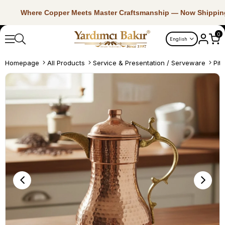
Where Copper Meets Master Craftsmanship — Now Shippin
0
English
Homepage
All Products
Service & Presentation / Serveware
Pit